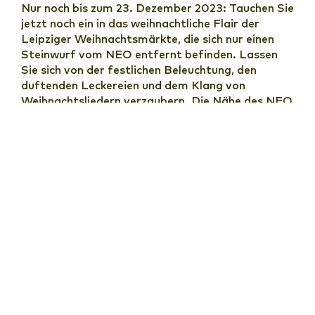
Nur noch bis zum 23. Dezember 2023: Tauchen Sie
jetzt noch ein in das weihnachtliche Flair der
Leipziger Weihnachtsmärkte, die sich nur einen
Steinwurf vom NEO entfernt befinden. Lassen
Sie sich von der festlichen Beleuchtung, den
duftenden Leckereien und dem Klang von
Weihnachtsliedern verzaubern. Die Nähe des NEO
zu den Weihnachtsmärkten in der Leipziger
Innenstadt macht es Ihnen leicht, die festliche
Atmosphäre in vollen Zügen zu erleben!
Für alle, die mit dem Auto anreisen: Unser
Parkhaus Neumarkt
bietet Ihnen eine bequeme
und sichere Parkmöglichkeit. Die Einfahrt des
Parkhauses ist täglich von 6.30 Uhr bis 23 Uhr
geöffnet. Die Ausfahrt ist rund um die Uhr
möglich. So können Sie tagsüber traditionelles
Kunsthandwerk entdecken, heißen Glühwein
genießen und besondere Geschenke für Ihre
Liebsten besorgen und anschließend die Kultur
und das Nachtleben Leipzigs entdecken. Hinweis: