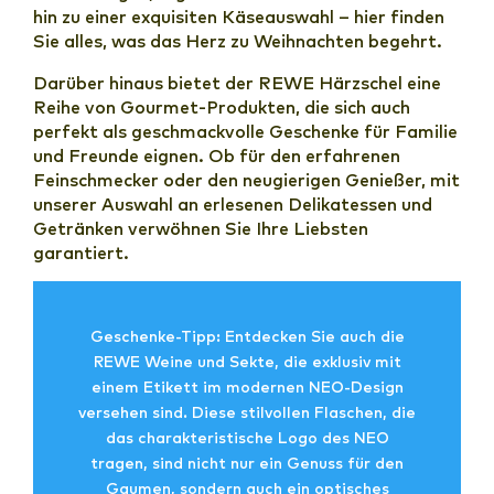
hin zu einer exquisiten Käseauswahl – hier finden
Sie alles, was das Herz zu Weihnachten begehrt.
Darüber hinaus bietet der REWE Härzschel eine
Reihe von Gourmet-Produkten, die sich auch
perfekt als geschmackvolle Geschenke für Familie
und Freunde eignen. Ob für den erfahrenen
Feinschmecker oder den neugierigen Genießer, mit
unserer Auswahl an erlesenen Delikatessen und
Getränken verwöhnen Sie Ihre Liebsten
garantiert.
Geschenke-Tipp: Entdecken Sie auch die
REWE Weine und Sekte, die exklusiv mit
einem Etikett im modernen NEO-Design
versehen sind. Diese stilvollen Flaschen, die
das charakteristische Logo des NEO
tragen, sind nicht nur ein Genuss für den
Gaumen, sondern auch ein optisches